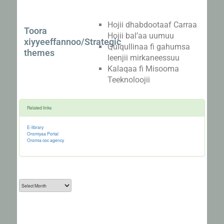
Hojii dhabdootaaf Carraa
Toora
Hojii bal’aa uumuu
xiyyeeffannoo/Strategic
Qulqullinaa fi gahumsa
themes
leenjii mirkaneessuu
Kalaqaa fi Misooma
Teeknoloojii
Related links
E-library
Oromiyaa Portal
Oromia coc agency