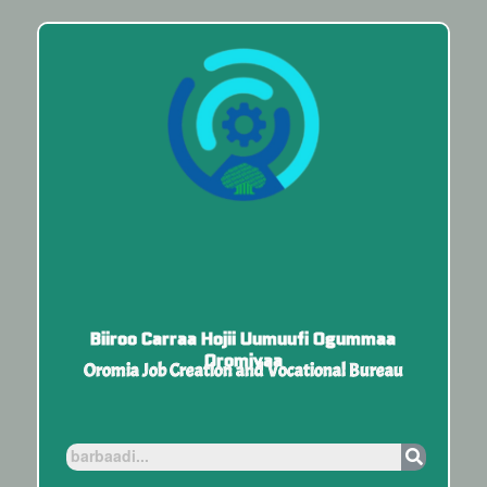
Biiroo Carraa Hojii Uumuufi Ogummaa
Oromiyaa
Oromia Job Creation and Vocational Bureau