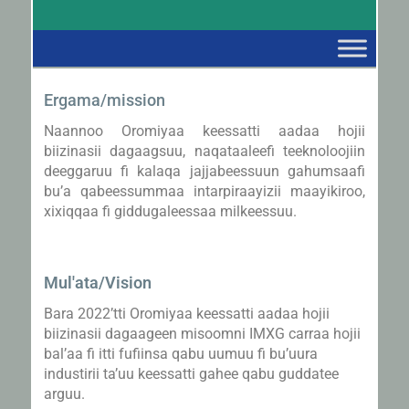
Ergama/mission
Naannoo Oromiyaa keessatti aadaa hojii
biizinasii dagaagsuu, naqataaleefi teeknoloojiin
deeggaruu fi kalaqa jajjabeessuun gahumsaafi
bu’a qabeessummaa intarpiraayizii maayikiroo,
xixiqqaa fi giddugaleessaa milkeessuu.
Mul'ata/Vision
Bara 2022’tti Oromiyaa keessatti aadaa hojii
biizinasii dagaageen misoomni IMXG carraa hojii
bal’aa fi itti fufiinsa qabu uumuu fi bu’uura
industirii ta’uu keessatti gahee qabu guddatee
arguu.